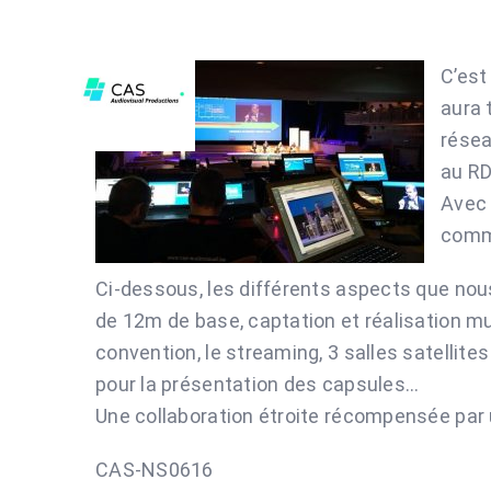
Passer
au
C’est
contenu
aura 
résea
au RD
Avec 
commi
Ci-dessous, les différents aspects que nous
de 12m de base, captation et réalisation mul
convention, le streaming, 3 salles satellit
pour la présentation des capsules…
Une collaboration étroite récompensée par u
CAS-NS0616