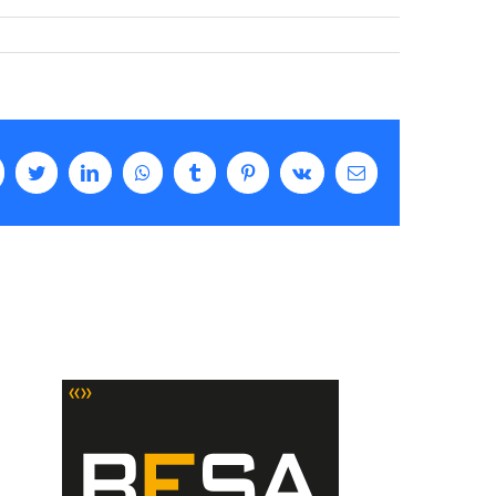
cebook
Twitter
LinkedIn
WhatsApp
Tumblr
Pinterest
Vk
Email