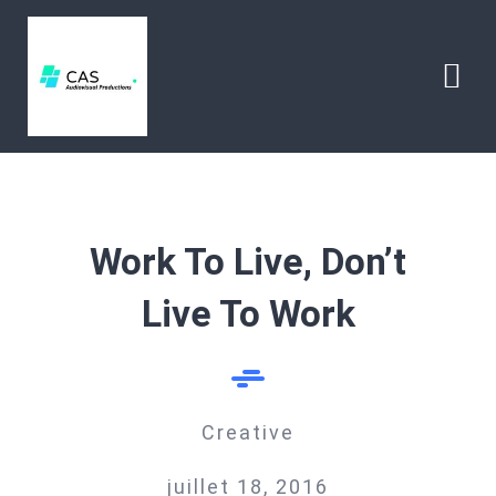
Passer
au
contenu
Togg
Navi
HOME
ABOUT
Work To Live, Don’t
Live To Work
CONTACT
Creative
juillet 18, 2016