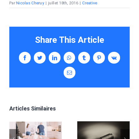
Par
Nicolas Cheruy
|
juillet 18th, 2016
|
Creative
Share This Article
Facebook
Twitter
LinkedIn
WhatsApp
Tumblr
Pinterest
Vk
Email
Articles Similaires