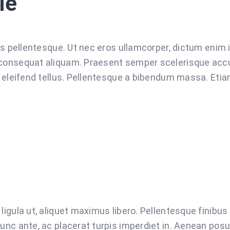
le
lis pellentesque. Ut nec eros ullamcorper, dictum enim 
 consequat aliquam. Praesent semper scelerisque accu
, eleifend tellus. Pellentesque a bibendum massa. Etiam
igula ut, aliquet maximus libero. Pellentesque finibus t
unc ante, ac placerat turpis imperdiet in. Aenean posue