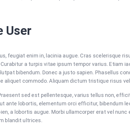
e User
 feugiat enim in, lacinia augue. Cras scelerisque risu
rabitur a turpis vitae ipsum tempor varius. Etiam iacu
olutpat bibendum. Donec a justo sapien. Phasellus co
e aliquet commodo. Aliquam dictum tristique risus vel
aesent sed est pellentesque, varius tellus non, efficit
ut ante lobortis, elementum orci efficitur, bibendum leo.
en, a lobortis augue. Morbi ullamcorper erat vel nun
m blandit ultrices.