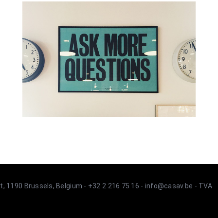
t, 1190 Brussels, Belgium - +32 2 216 75 16 - info@casav.be - TVA