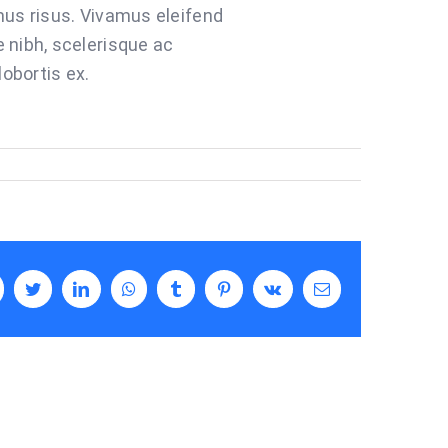
mus risus. Vivamus eleifend
 nibh, scelerisque ac
lobortis ex.
cebook
Twitter
LinkedIn
WhatsApp
Tumblr
Pinterest
Vk
Email