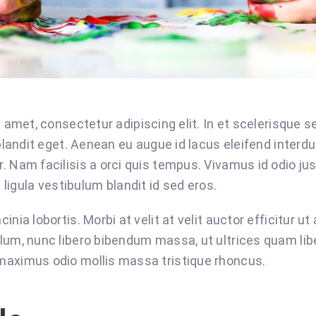
 amet, consectetur adipiscing elit. In et scelerisque
blandit eget. Aenean eu augue id lacus eleifend interd
r. Nam facilisis a orci quis tempus. Vivamus id odio ju
igula vestibulum blandit id sed eros.
inia lobortis. Morbi at velit at velit auctor efficitur ut 
ulum, nunc libero bibendum massa, ut ultrices quam libe
 maximus odio mollis massa tristique rhoncus.