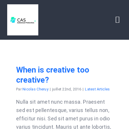
Passer
au
contenu
Togg
Navi
HOME
ABOUT
When is creative too
creative?
CONTACT
Par
Nicolas Cheruy
|
juillet 22nd, 2016
|
Latest Articles
Nulla sit amet nunc massa. Praesent
sed est pellentesque, varius tellus non,
efficitur nisi. Sed sit amet purus in odio
varius tincidunt. Mauris ut ante lobortis,